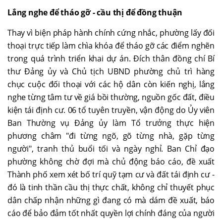
Lắng nghe để tháo gỡ - cầu thị để đồng thuận
Thay vì biện pháp hành chính cứng nhắc, phường lấy đối
thoại trực tiếp làm chìa khóa để tháo gỡ các điểm nghẽn
trong quá trình triển khai dự án. Đích thân đồng chí Bí
thư Đảng ủy và Chủ tịch UBND phường chủ trì hàng
chục cuộc đối thoại với các hộ dân còn kiến nghị, lắng
nghe từng tâm tư về giá bồi thường, nguồn gốc đất, điều
kiện tái định cư. 06 tổ tuyên truyền, vận động do Ủy viên
Ban Thường vụ Đảng ủy làm Tổ trưởng thực hiện
phương châm "đi từng ngõ, gõ từng nhà, gặp từng
người", tranh thủ buổi tối và ngày nghỉ. Ban Chỉ đạo
phường không chờ đợi mà chủ động báo cáo, đề xuất
Thành phố xem xét bố trí quỹ tạm cư và đất tái định cư -
đó là tinh thần cầu thị thực chất, không chỉ thuyết phục
dân chấp nhận những gì đang có mà dám đề xuất, báo
cáo để bảo đảm tốt nhất quyền lợi chính đáng của người