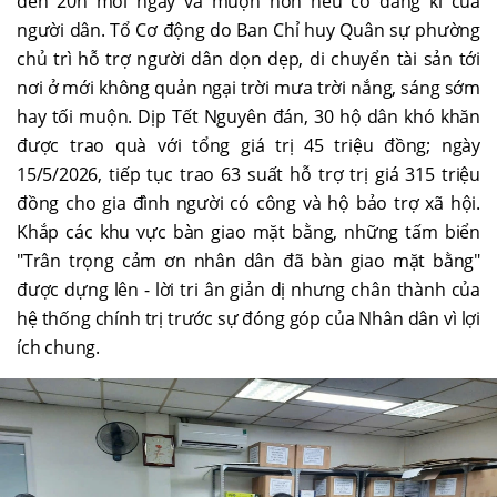
đến 20h mỗi ngày và muộn hơn nếu có đăng kí của
người dân. Tổ Cơ động do Ban Chỉ huy Quân sự phường
chủ trì hỗ trợ người dân dọn dẹp, di chuyển tài sản tới
nơi ở mới không quản ngại trời mưa trời nắng, sáng sớm
hay tối muộn. Dịp Tết Nguyên đán, 30 hộ dân khó khăn
được trao quà với tổng giá trị 45 triệu đồng; ngày
15/5/2026, tiếp tục trao 63 suất hỗ trợ trị giá 315 triệu
đồng cho gia đình người có công và hộ bảo trợ xã hội.
Khắp các khu vực bàn giao mặt bằng, những tấm biển
"Trân trọng cảm ơn nhân dân đã bàn giao mặt bằng"
được dựng lên - lời tri ân giản dị nhưng chân thành của
hệ thống chính trị trước sự đóng góp của Nhân dân vì lợi
ích chung.