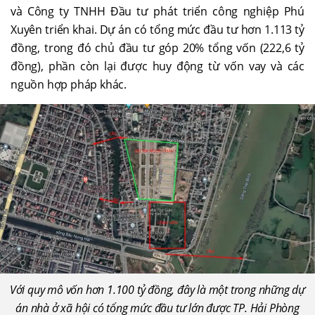
và Công ty TNHH Đầu tư phát triển công nghiệp Phú
Xuyên triển khai. Dự án có tổng mức đầu tư hơn 1.113 tỷ
đồng, trong đó chủ đầu tư góp 20% tổng vốn (222,6 tỷ
đồng), phần còn lại được huy động từ vốn vay và các
nguồn hợp pháp khác.
Với quy mô vốn hơn 1.100 tỷ đồng, đây là một trong những dự
án nhà ở xã hội có tổng mức đầu tư lớn được TP. Hải Phòng