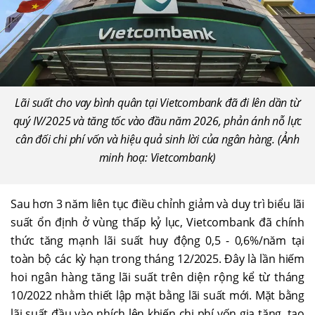
Lãi suất cho vay bình quân tại Vietcombank đã đi lên dần từ
quý IV/2025 và tăng tốc vào đầu năm 2026, phản ánh nỗ lực
cân đối chi phí vốn và hiệu quả sinh lời của ngân hàng. (Ảnh
minh hoạ: Vietcombank)
Sau hơn 3 năm liên tục điều chỉnh giảm và duy trì biểu lãi
suất ổn định ở vùng thấp kỷ lục, Vietcombank đã chính
thức tăng mạnh lãi suất huy động 0,5 - 0,6%/năm tại
toàn bộ các kỳ hạn trong tháng 12/2025. Đây là lần hiếm
hoi ngân hàng tăng lãi suất trên diện rộng kể từ tháng
10/2022 nhằm thiết lập mặt bằng lãi suất mới. Mặt bằng
lãi suất đầu vào nhích lên khiến chi phí vốn gia tăng, tạo