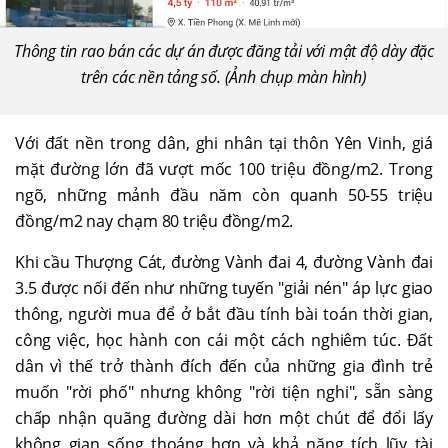
Thông tin rao bán các dự án được đăng tải với mật độ dày đặc
trên các nền tảng số. (Ảnh chụp màn hình)
Với đất nền trong dân, ghi nhân tại thôn Yên Vinh, giá
mặt đường lớn đã vượt mốc 100 triệu đồng/m2. Trong
ngõ, những mảnh đầu năm còn quanh 50-55 triệu
đồng/m2 nay chạm 80 triệu đồng/m2.
Khi cầu Thượng Cát, đường Vành đai 4, đường Vành đai
3.5 được nối đến như những tuyến "giải nén" áp lực giao
thông, người mua để ở bắt đầu tính bài toán thời gian,
công việc, học hành con cái một cách nghiêm túc. Đất
dân vì thế trở thành đích đến của những gia đình trẻ
muốn "rời phố" nhưng không "rời tiện nghi", sẵn sàng
chấp nhận quãng đường dài hơn một chút để đổi lấy
không gian sống thoáng hơn và khả năng tích lũy tài