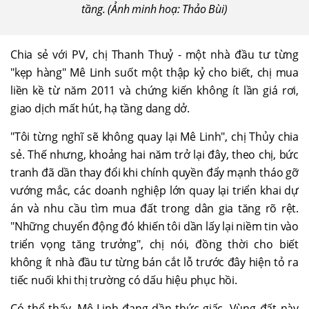
tầng. (Ảnh minh hoạ: Thảo Bùi)
Chia sẻ với PV, chị Thanh Thuỷ - một nhà đầu tư từng
"kẹp hàng" Mê Linh suốt một thập kỷ cho biết, chị mua
liền kề từ năm 2011 và chứng kiến không ít lần giá rơi,
giao dịch mất hút, hạ tầng dang dở.
"Tôi từng nghĩ sẽ không quay lại Mê Linh", chị Thủy chia
sẻ. Thế nhưng, khoảng hai năm trở lại đây, theo chị, bức
tranh đã dần thay đổi khi chính quyền đẩy mạnh tháo gỡ
vướng mắc, các doanh nghiệp lớn quay lại triển khai dự
án và nhu cầu tìm mua đất trong dân gia tăng rõ rệt.
"Những chuyển động đó khiến tôi dần lấy lại niềm tin vào
triển vọng tăng trưởng", chị nói, đồng thời cho biết
không ít nhà đầu tư từng bán cắt lỗ trước đây hiện tỏ ra
tiếc nuối khi thị trường có dấu hiệu phục hồi.
Có thể thấy, Mê Linh đang dần thức giấc. Vùng đất này