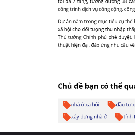
tối đa 7 tầng, tương đương 38 că
công trình dịch vụ công cộng, công 
Dự án nằm trong mục tiêu cụ thể h
xã hội cho đối tượng thu nhập thấ
Thủ tướng Chính phủ phê duyệt. 
thuật hiện đại, đáp ứng nhu cầu về
Chủ đề bạn có thể q
nhà ở xã hội
đầu tư 
xây dựng nhà ở
tỉnh